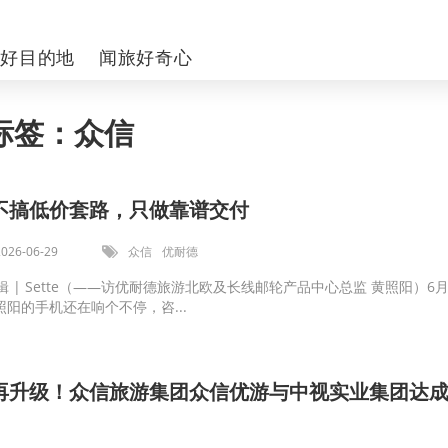
你好目的地
闻旅好奇心
标签：众信
不搞低价套路，只做靠谱交付
2026-06-29
众信
优耐德
编辑 | Sette（——访优耐德旅游北欧及长线邮轮产品中心总监 黄照阳）6
阳的手机还在响个不停，咨...
再升级！众信旅游集团众信优游与中视实业集团达