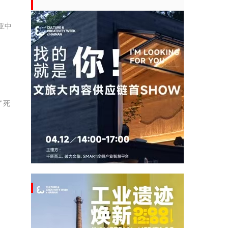
亚中
了死