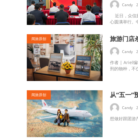
Candy
近日，众信旅
心圆满举行。中
旅游门店
闻旅原创
Candy
作者 | Ar
刑的物种，不仅
从“五一
闻旅原创
Candy
想做好跟团游