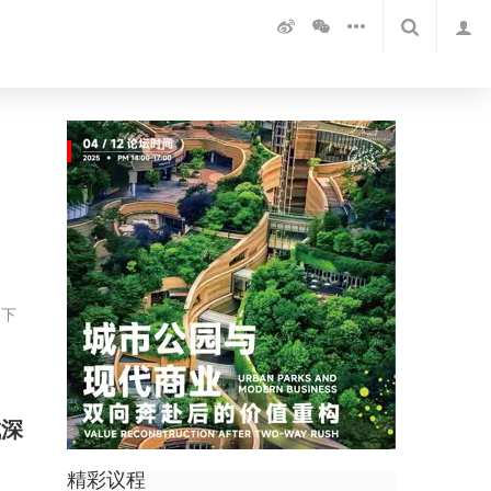
月下
成深
精彩议程