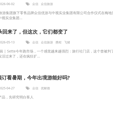
2026-06-02
众信
众信旅游
游集团旗下零售品牌众信优游与中视实业集团有限公司合作仪式在梅地
视实业集团...
杀回来了，但这次，它们都变了
2026-05-13
众信
众信旅游
携程
飞猪
iel编辑 | Sette今年跑市场，一个感觉越来越强烈：旅行社门店，这个曾被判
活过来了，还在疯狂扩...
”预订看暑期，今年出境游能好吗?
2025-04-27
众信
优耐德
产品，先研究明白客人