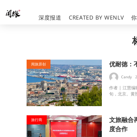
深度报道
CREATED BY WENLV
优耐徳：
闻旅原创
Candy
作者 | 江慧
旬，北京。黄照
文旅融合
旅行商
度合作