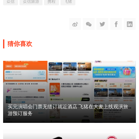
众信
众信旅游
携程
飞猪
猜你喜欢
买完演唱会门票无缝订就近酒店 飞猪在大麦上线观演旅
游预订服务