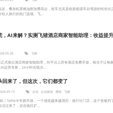
临近，叠加机票燃油附加费高企，租车尤其是租新能源车自驾游的性价比
轻人旅行的热门选项。飞...
荒，AI来解？实测飞猪酒店商家智能助理：收益提
026-05-20
飞猪
飞猪正式推出酒店商家智能助理，向平台上所有酒店免费开放，相当于让每
AI运营专家，24小时在线办...
杀回来了，但这次，它们都变了
2026-05-13
众信
众信旅游
携程
飞猪
iel编辑 | Sette今年跑市场，一个感觉越来越强烈：旅行社门店，这个曾被判
活过来了，还在疯狂扩...