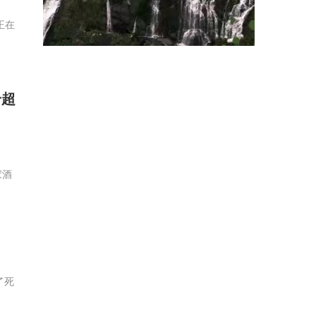
正在
升超
家酒
了死