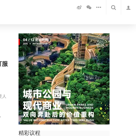
订服
受人
订
精彩议程