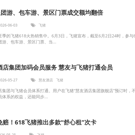
8跟团游、包车游、景区门票成交额均翻倍
2026-06-03
飞猪
季的飞猪618火热销售中。6月3日，飞猪宣布，截至6月2日24时，参与6
游、包车游、景区门票、当...
酒店集团加码会员服务 慧友与飞猪打通会员
2026-05-27
慧友酒店
飞猪
店集团与飞猪会员体系打通。用户在飞猪“慧友酒店集团旗舰店”预订时，
体系的权益，还能同步...
赔！618飞猪推出多款“舒心租”次卡
026-05-25
飞猪