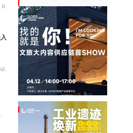
。目
展入
协议。
，