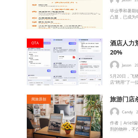
毕业季和暑期
凸显，已成为年
酒店人力
OTA
20%
Jason
2
5月20日，
店“聘用”了一位
旅游门店
闻旅原创
Candy
作者 | Ar
刑的物种，不仅