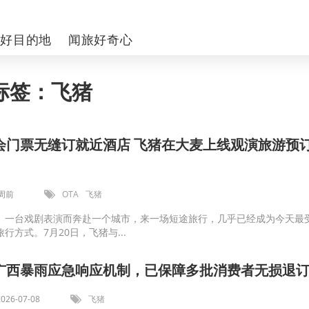
你好目的地
闻旅好奇心
标签：飞猪
会门票无缝订就近酒店 飞猪在大麦上线观演旅游预
周前
OTA
飞猪
、一台戏剧表演而奔赴一个城市，来一场短途旅行，几乎已经成为今天最
行方式。7月20日，飞猪与...
广西暴雨应急响应机制，已保障多批消费者无损退
2026-07-08
飞猪