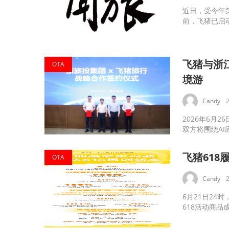
近日，受今年
前，飞猪已启动
飞猪与浙
OTA
境游
Candy
2026年6月
双方将围绕AI
飞猪618
OTA
Candy
6月21日24
618活动商品