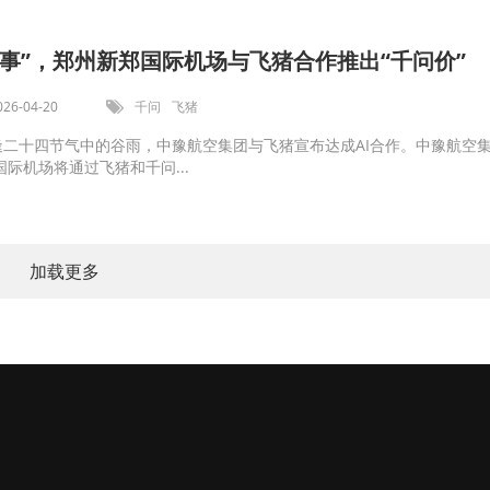
办事”，郑州新郑国际机场与飞猪合作推出“千问价”
026-04-20
千问
飞猪
恰逢二十四节气中的谷雨，中豫航空集团与飞猪宣布达成AI合作。中豫航空
际机场将通过飞猪和千问...
加载更多