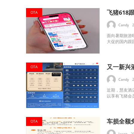
飞猪61
OTA
Candy
面向暑期旅游旺
大促的国内跟团
又一新兴
OTA
Candy
近期，慧友酒
以享有飞猪会员
车损全额免
OTA
Jason
2