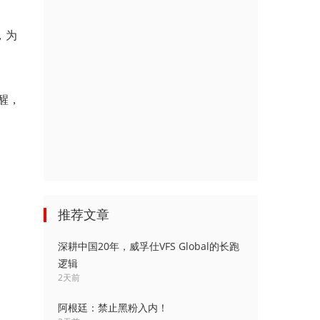
，为
醒，
推荐文章
深耕中国20年，威孚仕VFS Global的长跑
逻辑
2天前
阿根廷：禁止黑粉入内！