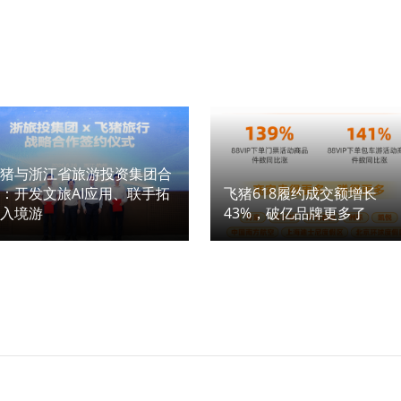
飞猪与浙江省旅游投资集团合
：开发文旅AI应用、联手拓
飞猪618履约成交额增长
展入境游
43%，破亿品牌更多了