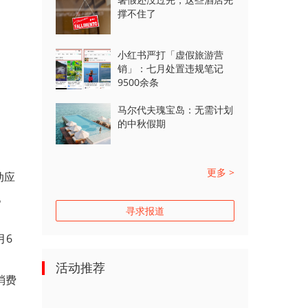
撑不住了
小红书严打「虚假旅游营
销」：七月处置违规笔记
9500余条
马尔代夫瑰宝岛：无需计划
的中秋假期
更多 >
动应
。
寻求报道
月6
活动推荐
消费