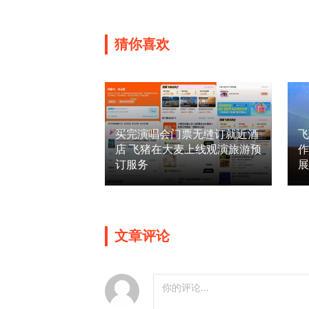
猜你喜欢
买完演唱会门票无缝订就近酒
店 飞猪在大麦上线观演旅游预
作
订服务
文章评论