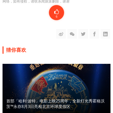
网络，如有侵权，请联系闻旅派删除，谢谢
6
猜你喜欢
首部「哈利·波特」电影上映25周年，全新灯光秀霍格沃
茨™永存8月3日亮相北京环球度假区