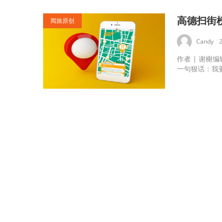
高德扫街
闻旅原创
Candy
作者 | 谢榭
一句狠话：我要