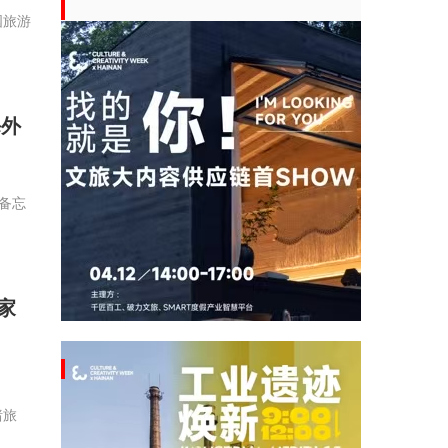
国旅游
海外
作备忘
家
猪旅