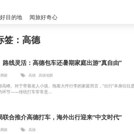
你好目的地
闻旅好奇心
标签：高德
、路线灵活：高德包车还暑期家庭出游“真自由”
2周前
高德
高德地图
游高峰。对于带着老人小孩、拖着大件行李的家庭而言，“出行”本身往往
环节——传统打车常常意...
局联合推介高德打车，海外出行迎来“中文时代”
4周前
高德