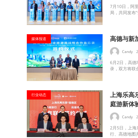
7月10日，
局，共同发布“全
高德与新
媒体报道
Candy
6月2日，高德地
录，双方将联合
上海乐高
行业动态
庭游新体
Candy
2月5日，上海
行、高德地图共