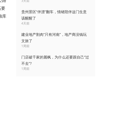
公路
3天前
高要
贵州景区“伴漂”翻车，情绪陪伴这门生意
独库
该醒醒了
4天前
建业地产割肉“只有河南”，地产商没钱玩
文旅了
1周前
门店破千家的麗枫，为什么还要跟自己“过
不去”?
1周前