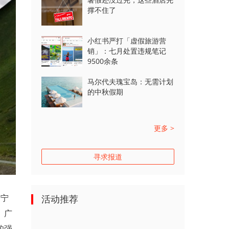
撑不住了
小红书严打「虚假旅游营
销」：七月处置违规笔记
9500余条
马尔代夫瑰宝岛：无需计划
的中秋假期
更多 >
寻求报道
伊宁
活动推荐
、广
的强