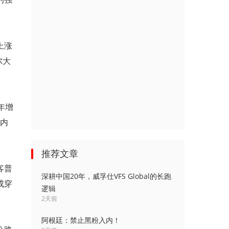
上涨
尔大
年增
段内
推荐文章
客普
深耕中国20年，威孚仕VFS Global的长跑
成穿
逻辑
2天前
阿根廷：禁止黑粉入内！