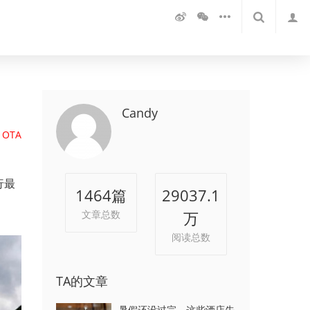
Candy
OTA
行最
1464
篇
29037.1
文章总数
万
阅读总数
TA的文章
暑假还没过完，这些酒店先