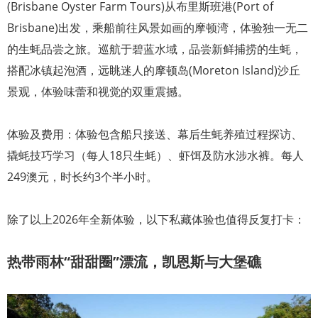
(Brisbane Oyster Farm Tours)从布里斯班港(Port of
Brisbane)出发，乘船前往风景如画的摩顿湾，体验独一无二
的生蚝品尝之旅。巡航于碧蓝水域，品尝新鲜捕捞的生蚝，
搭配冰镇起泡酒，远眺迷人的摩顿岛(Moreton Island)沙丘
景观，体验味蕾和视觉的双重震撼。
体验及费用：体验包含船只接送、幕后生蚝养殖过程探访、
撬蚝技巧学习（每人18只生蚝）、虾饵及防水涉水裤。每人
249澳元，时长约3个半小时。
除了以上2026年全新体验，以下私藏体验也值得反复打卡：
热带雨林“甜甜圈”漂流，凯恩斯与大堡礁