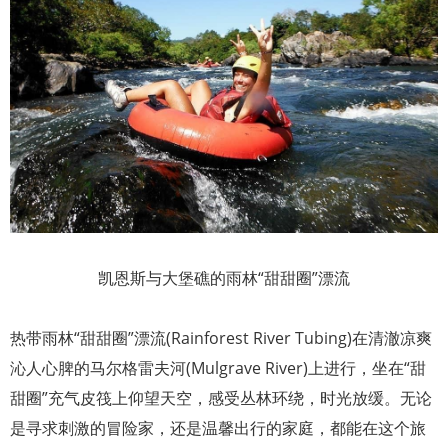
凯恩斯与大堡礁的雨林“甜甜圈”漂流
热带雨林“甜甜圈”漂流(Rainforest River Tubing)在清澈凉爽
沁人心脾的马尔格雷夫河(Mulgrave River)上进行，坐在“甜
甜圈”充气皮筏上仰望天空，感受丛林环绕，时光放缓。无论
是寻求刺激的冒险家，还是温馨出行的家庭，都能在这个旅