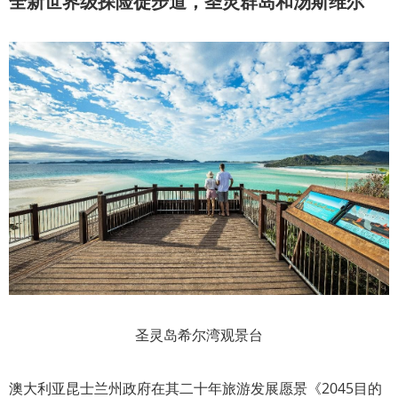
全新世界级探险徒步道，圣灵群岛和汤斯维尔
圣灵岛希尔湾观景台
澳大利亚昆士兰州政府在其二十年旅游发展愿景《2045目的