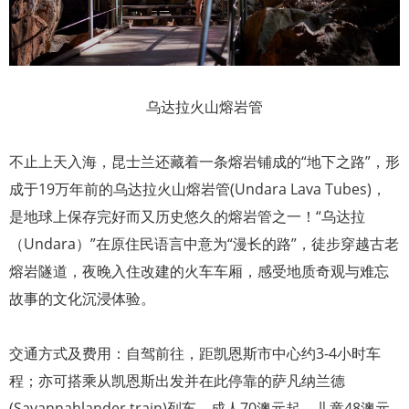
乌达拉火山熔岩管
不止上天入海，昆士兰还藏着一条熔岩铺成的“地下之路”，形
成于19万年前的乌达拉火山熔岩管(Undara Lava Tubes)，
是地球上保存完好而又历史悠久的熔岩管之一！“乌达拉
（Undara）”在原住民语言中意为“漫长的路”，徒步穿越古老
熔岩隧道，夜晚入住改建的火车车厢，感受地质奇观与难忘
故事的文化沉浸体验。
交通方式及费用：自驾前往，距凯恩斯市中心约3-4小时车
程；亦可搭乘从凯恩斯出发并在此停靠的萨凡纳兰德
(Savannahlander train)列车。成人70澳元起，儿童48澳元