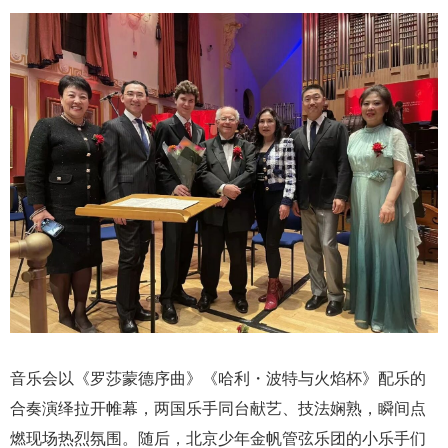
音乐会以《罗莎蒙德序曲》《哈利・波特与火焰杯》配乐的
合奏演绎拉开帷幕，两国乐手同台献艺、技法娴熟，瞬间点
燃现场热烈氛围。随后，北京少年金帆管弦乐团的小乐手们