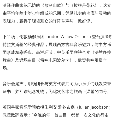
演绎作曲家鲍元恺的《放马山歌》与《拔根芦柴花》，这支
由平均年龄十岁少年组成的乐团，凭借扎实的功底与灵动的
表现力，赢得了现场观众的阵阵掌声与一致好评。
下半场，伦敦杨柳乐团London Willow Orchestr登台演绎斯
特拉文斯基的经典作品，展现西方古典音乐魅力，与中方乐
团形成精彩呼应。高潮环节，中英乐团联袂合奏《法兰多拉
舞曲》及返场曲目《雷鸣电闪波尔卡》，默契共鸣引爆全
场。
音乐会尾声，胡杨团长与英方代表共同为小乐手们颁发荣誉
证书，并互赠纪念礼物，为此次艺术之旅画上温馨的句号。
英国皇家音乐学院教授朱利安·雅各布森（Julian Jacobson）
教授致辞表示：“今晚的每一首曲目，都是一次文化的行走