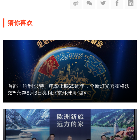
猜你喜欢
首部「哈利·波特」电影上映25周年，全新灯光秀霍格沃
茨™永存8月3日亮相北京环球度假区