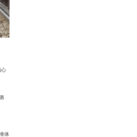
满心
家酒
标准体