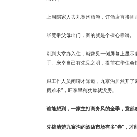
上周陪家人去九寨沟旅游，订酒店直接闭
毕竟带父母出门，图的就是个省心靠谱。
刚到大堂办入住，就瞥见一侧屏幕上显示
手。庆幸自己有先见之明，提前在华住会
跟工作人员闲聊才知道，九寨沟居然开了两
房难求”，旺季里稍犹豫就没房。
谁能想到，一家主打商务风的全季，竟然
先搞清楚九寨沟的酒店市场有多“卷”，才