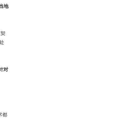
当地
度契
处
针对
术都