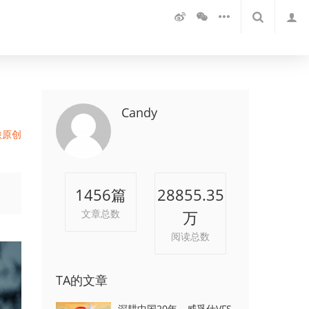
Candy
旅原创
1456
篇
28855.35
文章总数
万
阅读总数
TA的文章
深耕中国20年，威孚仕VFS