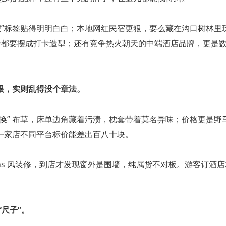
假”标签贴得明明白白；本地网红民宿更狠，要么藏在沟口树林里
连早餐都要摆成打卡造型；还有竞争热火朝天的中端酒店品牌，更是
眼，实则乱得没个章法。
换” 布草，床单边角藏着污渍，枕套带着莫名异味；价格更是野
一家店不同平台标价能差出百八十块。
ins 风装修，到店才发现窗外是围墙，纯属货不对板。游客订酒
“尺子”。