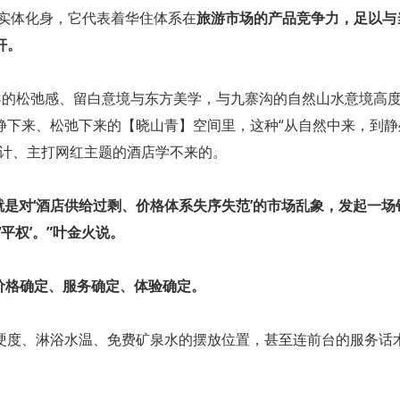
的实体化身，它代表着华住体系在
旅游市场的产品竞争力，足以与
杆。
倡导的松弛感、留白意境与东方美学，与九寨沟的自然山水意境高
静下来、松弛下来的【晓山青】空间里，这种“从自然中来，到静
设计、主打网红主题的酒店学不来的。
是对‘酒店供给过剩、价格体系失序失范’的市场乱象，发起一场
平权’。”叶金火说。
价格确定、服务确定、体验确定。
硬度、淋浴水温、免费矿泉水的摆放位置，甚至连前台的服务话