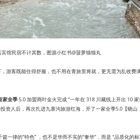
店宾馆民宿不计其数，图源小红书@菠萝猫猫丸
息下，游客既能住得舒服，也不用在青旅里将就，更无需为乱收费
首家全季
5.0 加盟商叶金火完成 “一年在 318 川藏线上开出 10 
的投资人后，再次扎进九寨沟旅游红海，开了一家全季5.0【晓山
一律的“特色” ，也不是华而不实的“奢华”，而是 “品质化的