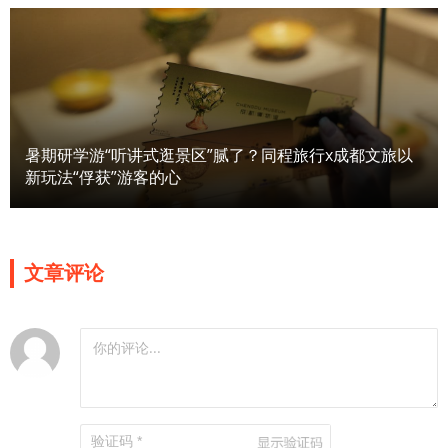
暑期研学游“听讲式逛景区”腻了？同程旅行x成都文旅以
新玩法“俘获”游客的心
文章评论