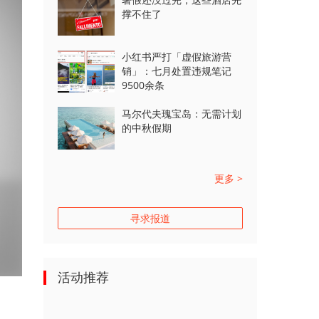
撑不住了
小红书严打「虚假旅游营
销」：七月处置违规笔记
9500余条
马尔代夫瑰宝岛：无需计划
的中秋假期
更多 >
寻求报道
活动推荐