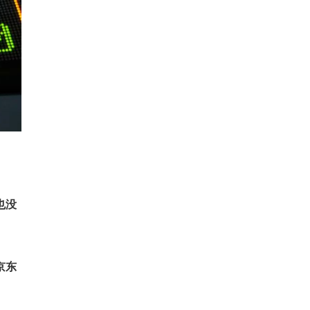
也没
京东