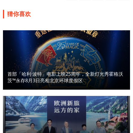
猜你喜欢
首部「哈利·波特」电影上映25周年，全新灯光秀霍格沃
茨™永存8月3日亮相北京环球度假区