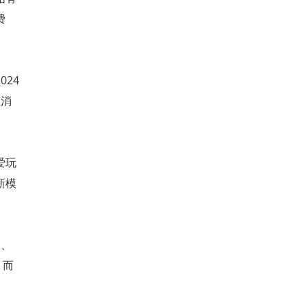
费
24
轻消
爱玩
新模
旅、
，而