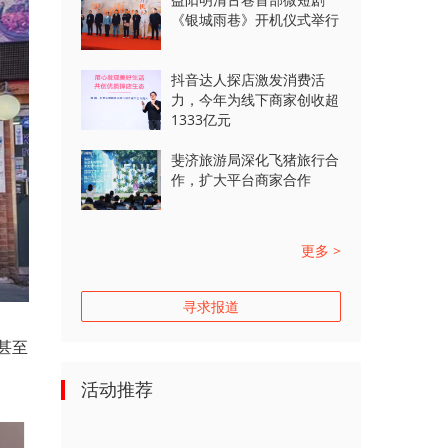
《银城雨巷》开机仪式举行
抖音达人探店激发消费活
力，今年为线下商家创收超
1333亿元
斐济旅游局深化飞猪旅行合
作，扩大平台商家合作
更多 >
寻求报道
甚至
活动推荐